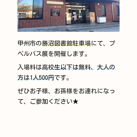
甲州市の
勝沼図書館駐車場
にて、プ
ペルバス展を開催します。
入場料は
高校生以下は無料
、
大人の
方は1人500円
です。
ぜひお子様、お孫様をお連れになっ
て、ご参加ください★