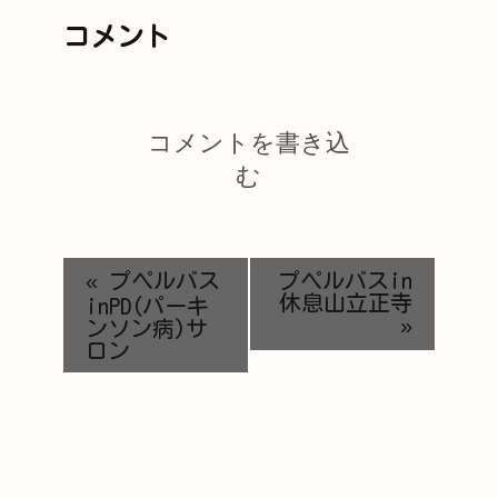
コメント
コメントを書き込
む
«
プペルバス
プペルバスin
休息山立正寺
inPD(パーキ
»
ンソン病)サ
ロン