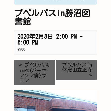
プペルバスin勝沼図
書館
2020年2月8日 2:00 PM
-
5:00 PM
¥500
«
プペルバス
プペルバスin
休息山立正寺
inPD(パーキ
»
ンソン病)サ
ロン