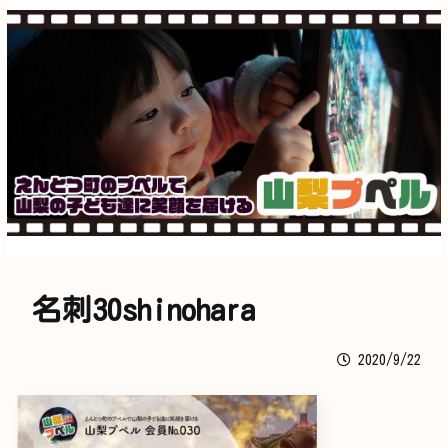
名刺30shinohara
2020/9/22