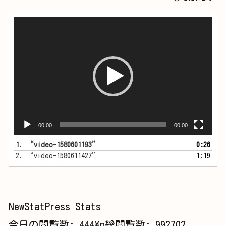
動
画
プ
レ
ー
ヤ
ー
00:00
00:00
1.
“video-1580601193”
0:26
2.
“video-1580611427”
1:19
NewStatPress Stats
今日の閲覧数:
444
\n総閲覧数:
992702