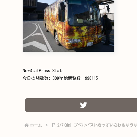
NewStatPress Stats
今日の閲覧数:
309
\n総閲覧数:
990115
ホーム
2/7(金) プペルバスinきっずいさわ＆ゆ