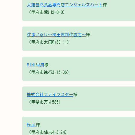
犬猫自然食品専門店エンジェルズハート
様
（甲府市荒川2-8-8）
住まいるＵ～橘田燃料住設店～
様
（甲府市太田町30-11）
MINI甲府
様
（甲府市徳行3-15-36）
株式会社ファイブスター
様
（甲斐市万才585）
Feel
様
（甲府市住吉4-3-24）