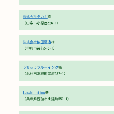
株式会社タカギ
様
（山梨市小原西626-1）
株式会社依田酒店
様
（甲府市徳行5-6-1）
うちゅうブルーイング
様
（北杜市高根町蔵原937-1）
tamaki niime
様
（兵庫県西脇市比延町550-1）