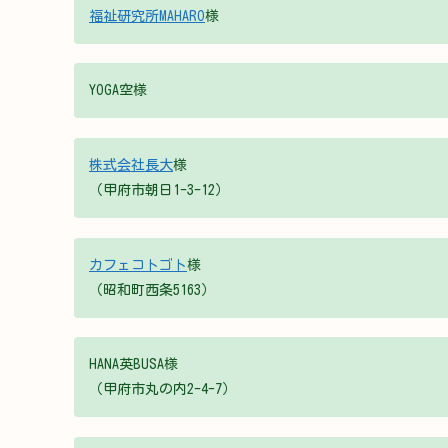
福祉研究所MAHARO
様
YOGA空様
株式会社長大
様
（甲府市朝日1-3-12）
カフェコトゴト
様
（昭和町西条5163）
HANA英BUSA様
（甲府市丸の内2-4-7）