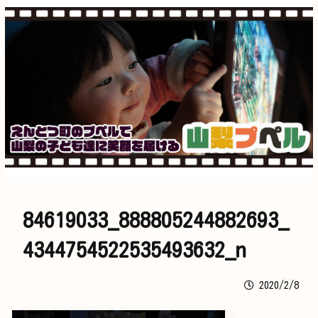
84619033_888805244882693_
4344754522535493632_n
2020/2/8