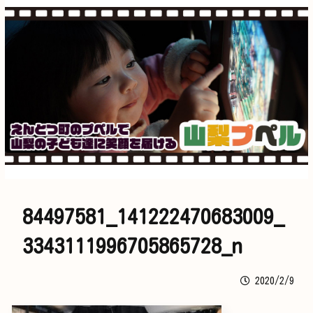
84497581_141222470683009_
3343111996705865728_n
2020/2/9