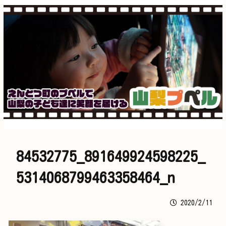
84532775_891649924598225_
5314068799463358464_n
2020/2/11