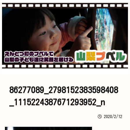
86277089_2798152383598408
_1115224387671293952_n
2020/2/12