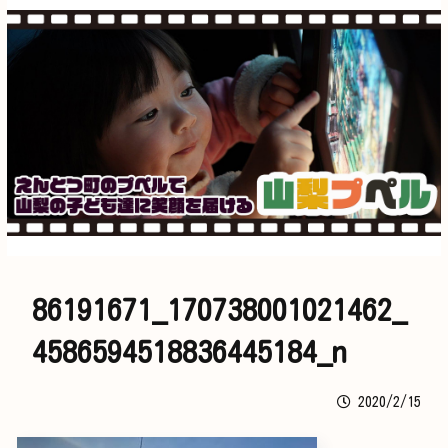
86191671_170738001021462_
4586594518836445184_n
2020/2/15