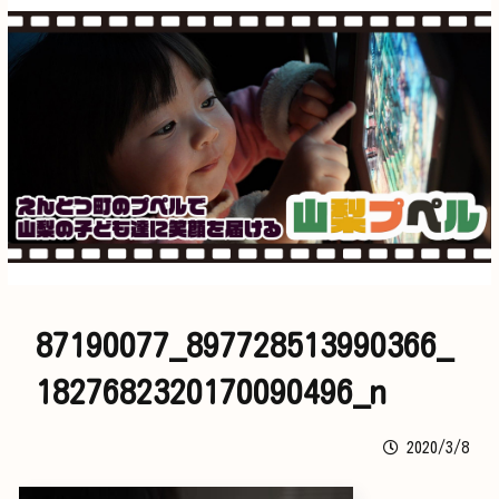
87190077_897728513990366_
1827682320170090496_n
2020/3/8