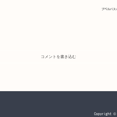
プペルバスin
コメントを書き込む
Copyright 