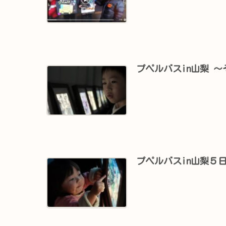
プペルバスin山梨 
プペルバスin山梨５