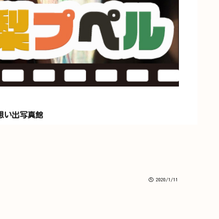
想い出写真館
2020/1/11