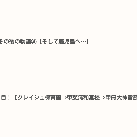
～その後の物語④【そして鹿児島へ…】
日目！【クレイシュ保育園⇒甲斐清和高校⇒甲府大神宮