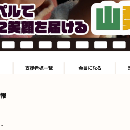
支援者様一覧
会員になる
情報
す。