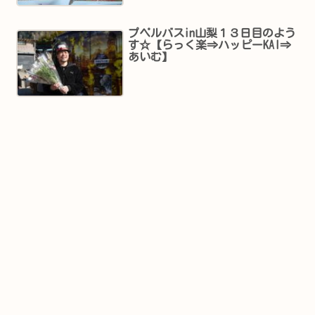
プペルバスin山梨１３日目のよう
す☆【らっく楽⇒ハッピーKAI⇒
あいむ】