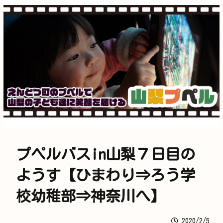
プペルバスin山梨７日目の
ようす【ひまわり⇒ろう学
校幼稚部⇒神奈川へ】
2020/2/5